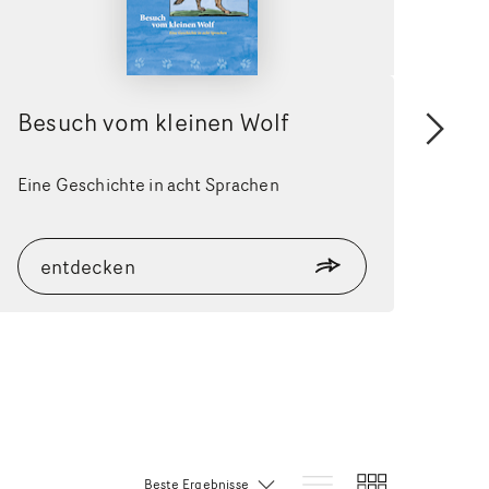
Besuch vom kleinen Wolf
Da
wei
Eine Geschichte in acht Sprachen
Eine
entdecken
e
Sortierung: