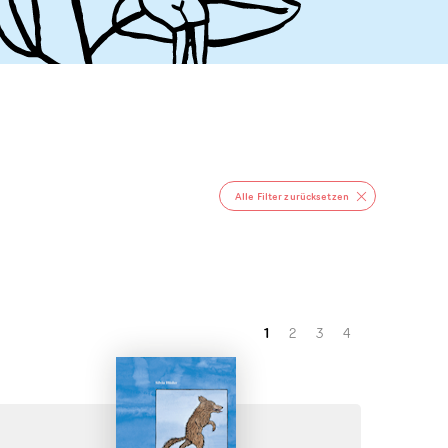
Alle Filter zurücksetzen
1
2
3
4