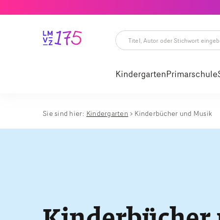
Titel,
Autor
oder
Kindergarten
Primarschule
Stichwort
eingeben
Titel,
Autor
oder
Stichwort
Sie sind hier:
Kindergarten
Kinderbücher und Musik
eingeben
Kinderbücher