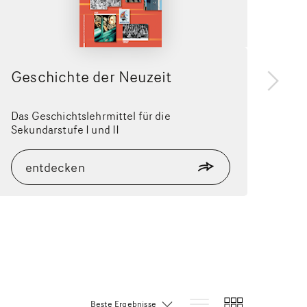
Geschichte der Neuzeit
wei
Das Geschichtslehrmittel für die
Sekundarstufe I und II
entdecken
Sortierung: