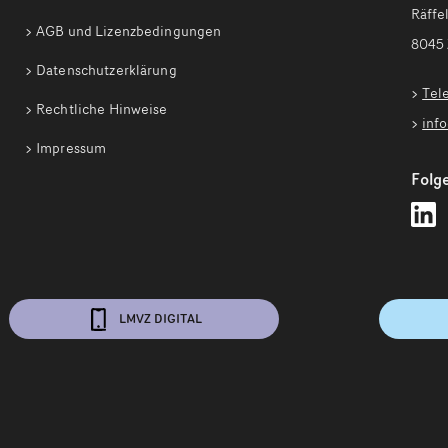
Räffel
AGB und Lizenzbedingungen
8045 
Datenschutzerklärung
Tel
Rechtliche Hinweise
inf
Impressum
Folge
L
Z
a
L
f
LMVZ DIGITAL