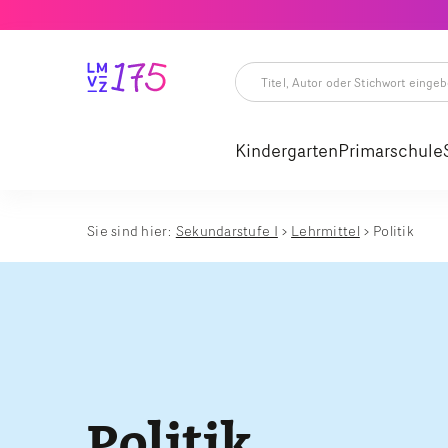
Titel,
Autor
oder
Kindergarten
Primarschule
Stichwort
eingeben
Titel,
Autor
oder
Stichwort
Sie sind hier:
Sekundarstufe I
Lehrmittel
Politik
eingeben
Politik