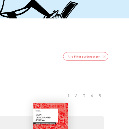
Alle Filter zurücksetzen
1
2
3
4
5