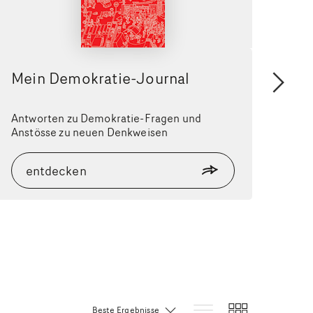
Mein Demokratie-Journal
Sch
wei
Antworten zu Demokratie-Fragen und
Trad
Anstösse zu neuen Denkweisen
entdecken
e
Sortierung: