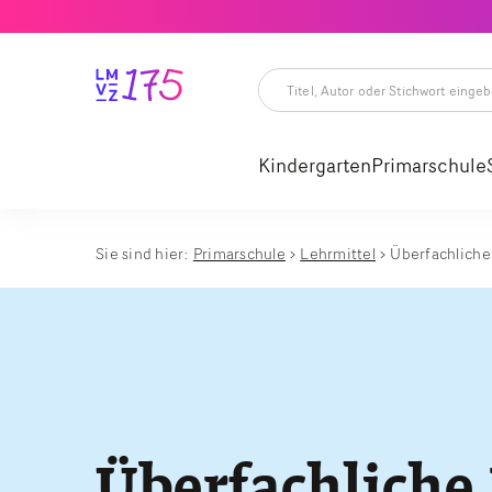
Titel,
Autor
oder
Kindergarten
Primarschule
Stichwort
eingeben
Titel,
Autor
oder
Stichwort
Sie sind hier:
Primarschule
Lehrmittel
Überfachlich
eingeben
Überfachlich