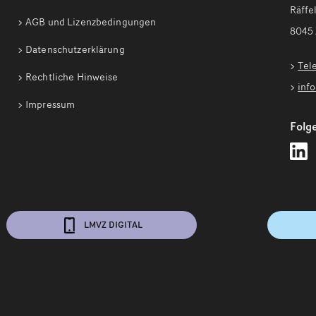
Räffel
AGB und Lizenzbedingungen
8045 
Datenschutzerklärung
Tel
Rechtliche Hinweise
inf
Impressum
Folge
L
Z
a
L
f
LMVZ DIGITAL