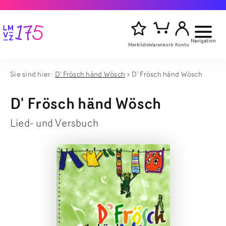
Navigation
Merkliste
Warenkorb
Konto
Sie sind hier:
D' Frösch händ Wösch
D' Frösch händ Wösch
Artikelsu
Titel,
starten
Autor
D' Frösch händ Wösch
oder
Stichwort
Lied- und Versbuch
eingeben