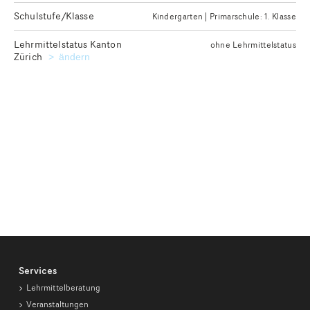
Schulstufe/Klasse
Kindergarten | Primarschule: 1. Klasse
Lehrmittelstatus Kanton
ohne Lehrmittelstatus
Zürich
Kanton für die Ausgabe des gewünschten Lehrmittelstatu
ändern
Services
Lehrmittelberatung
Veranstaltungen