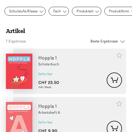
Schulstufe/Klasse
Fach
Produktart
Produktform
Artikel
Sortierung:
7 Ergebnisse
Hoppla 1
Schülerbuch
lieferbar
CHF
25.50
inkl. Mwst.
Hoppla 1
Arbeitsheft A
lieferbar
CHF
9.90