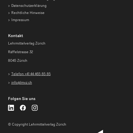
Datenschutzerklärung
Rechtliche Hinweise
Impressum
Kontakt
Lehrmittelverlag Zürich
Räffelstrasse 32
8045 Zürich
Telefon +41 44 465 85 85
info@lmvz.ch
Folgen Sie uns
Lehrmittelverlag
Lehrmittelverlag
Lehrmittelverlag
Zürich
Zürich
Zürich
auf
auf
auf
LinkedIn
LinkedIn
LinkedIn
© Copyright Lehrmittelverlag Zürich
folgen
folgen
folgen