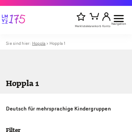
Navigation
Merkliste
Warenkorb
Konto
Sie sind hier:
Hoppla
Hoppla 1
Artikelsu
Titel,
starten
Autor
oder
Stichwort
eingeben
Hoppla 1
Deutsch für mehrsprachige Kindergruppen
Filter