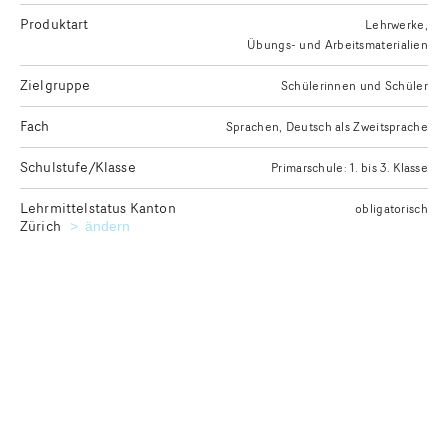
Produktart
Lehrwerke
Übungs- und Arbeitsmaterialien
Zielgruppe
Schülerinnen und Schüler
Fach
Sprachen
Deutsch als Zweitsprache
Schulstufe/Klasse
Primarschule: 1. bis 3. Klasse
Lehrmittelstatus Kanton
obligatorisch
Zürich
Kanton für die Ausgabe des gewünschten Lehrmittelstatu
ändern