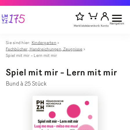
Navigation
Merkliste
Warenkorb
Konto
Sie sind hier:
Kindergarten
Artikelsu
Fachbücher, Handreichungen, Zeugnisse
Titel,
starten
Autor
Spiel mit mir – Lern mit mir
oder
Stichwort
Spiel mit mir – Lern mit mir
eingeben
Bund à 25 Stück