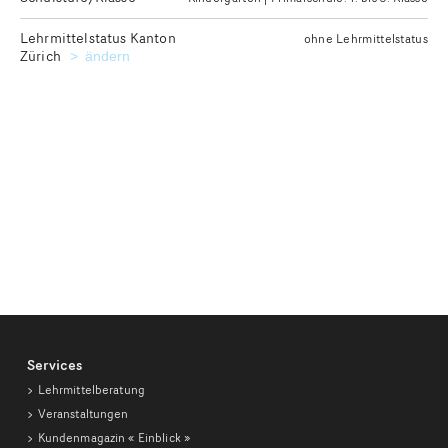
Lehrmittelstatus Kanton
ohne Lehrmittelstatus
Zürich
Kanton für die Ausgabe des gewünschten Lehrmittelstatu
ändern
Services
Lehrmittelberatung
Veranstaltungen
Kundenmagazin
« Einblick »