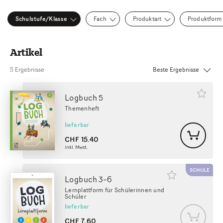
Schulstufe/Klasse
Fach
Produktart
Produktform
Artikel
Sortierung:
5 Ergebnisse
Logbuch 5
Themenheft
lieferbar
CHF
15.40
inkl. Mwst.
SCHULE
Logbuch 3–6
Lernplattform für Schülerinnen und
Schüler
lieferbar
CHF
7.60