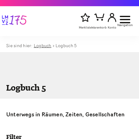
Navigation
Merkliste
Warenkorb
Konto
Sie sind hier:
Logbuch
Logbuch 5
Artikelsu
Titel,
starten
Autor
oder
Stichwort
eingeben
Logbuch 5
Unterwegs in Räumen, Zeiten, Gesellschaften
Filter