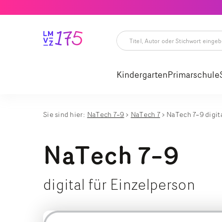
Titel,
Autor
oder
Kindergarten
Primarschule
Stichwort
eingeben
Titel,
Autor
oder
Stichwort
Sie sind hier:
NaTech 7–9
NaTech 7
NaTech 7–9 digita
eingeben
NaTech 7–9
digital für Einzelperson