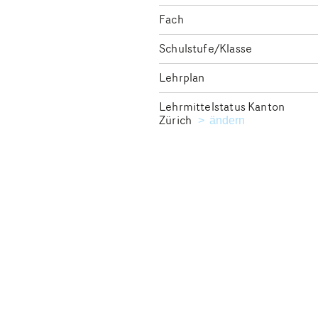
Fach
Schulstufe/Klasse
Lehrplan
Lehrmittelstatus Kanton
Zürich
Kanton für die Ausga
ändern