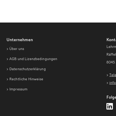
Unternehmen
Kont
Lehrm
Über uns
Räffel
AGB und Lizenzbedingungen
8045 
Datenschutzerklärung
Tel
Rechtliche Hinweise
inf
Impressum
Folge
L
Z
a