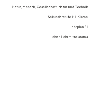
Natur, Mensch, Gesellschaft
Natur und Technik
Sekundarstufe I: 1. Klasse
Lehrplan 21
ohne Lehrmittelstatus
be des gewünschten Lehrmittelstatus