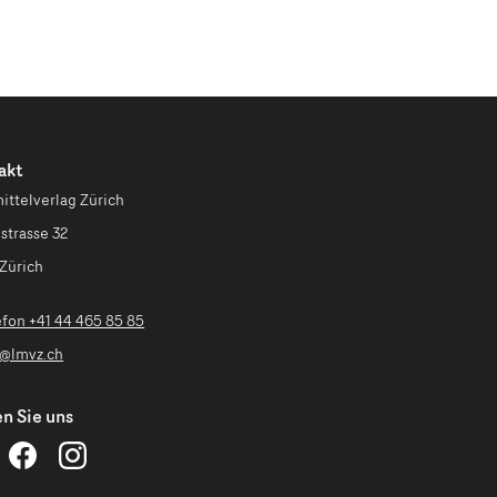
akt
ittelverlag Zürich
strasse 32
Zürich
efon +41 44 465 85 85
o@lmvz.ch
n Sie uns
ehrmittelverlag
Lehrmittelverlag
Lehrmittelverlag
ürich
Zürich
Zürich
uf
auf
auf