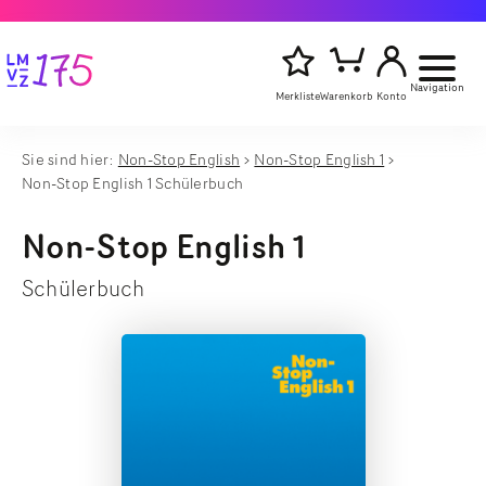
Navigation
Merkliste
Warenkorb
Konto
Sie sind hier:
Non-Stop English
Non-Stop English 1
Artikelsu
Non-Stop English 1 Schülerbuch
Titel,
starten
Autor
oder
Non-Stop English 1
Stichwort
eingeben
Schülerbuch