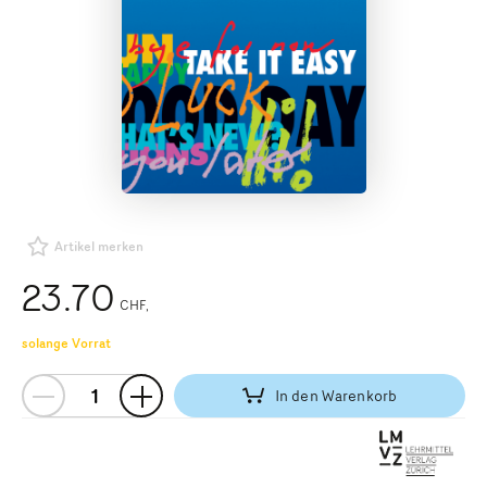
Artikel merken
23.70
CHF
solange Vorrat
In den Warenkorb