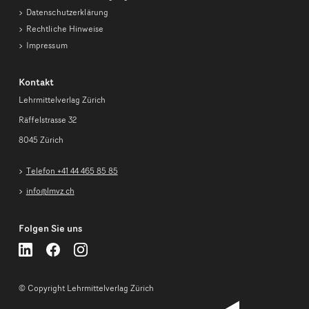
Datenschutzerklärung
Rechtliche Hinweise
Impressum
Kontakt
Lehrmittelverlag Zürich
Räffelstrasse 32
8045 Zürich
Telefon +41 44 465 85 85
info@lmvz.ch
Folgen Sie uns
Lehrmittelverlag
Lehrmittelverlag
Lehrmittelverlag
Zürich
Zürich
Zürich
auf
auf
auf
LinkedIn
LinkedIn
LinkedIn
© Copyright Lehrmittelverlag Zürich
folgen
folgen
folgen