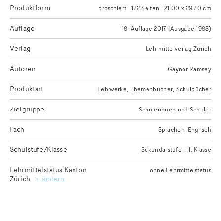
Produktform
broschiert | 172 Seiten | 21.00 x 29.70 cm
Auflage
18. Auflage 2017 (Ausgabe 1988)
Verlag
Lehrmittelverlag Zürich
Autoren
Gaynor Ramsey
Produktart
Lehrwerke
Themenbücher, Schulbücher
Zielgruppe
Schülerinnen und Schüler
Fach
Sprachen
Englisch
Schulstufe/Klasse
Sekundarstufe I: 1. Klasse
Lehrmittelstatus Kanton
ohne Lehrmittelstatus
Zürich
Kanton für die Ausgabe des gewünschten Lehrmittelstatu
ändern