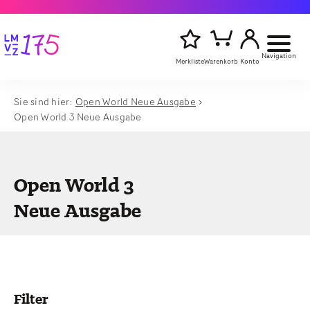
Navigation
Merkliste
Warenkorb
Konto
Sie sind hier:
Open World Neue Ausgabe
Artikelsu
Open World 3 Neue Ausgabe
Titel,
starten
Autor
oder
Stichwort
eingeben
Open World 3
Neue Ausgabe
Filter