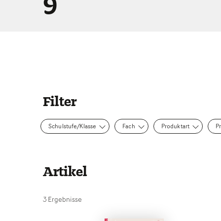
9
Filter
Schulstufe/Klasse
Fach
Produktart
P
Artikel
3 Ergebnisse