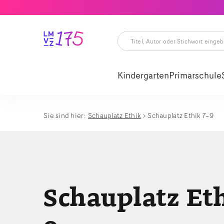
Titel,
Autor
oder
Kindergarten
Primarschule
Stichwort
eingeben
Titel,
Autor
oder
Stichwort
Sie sind hier:
Schauplatz Ethik
Schauplatz Ethik 7–9
eingeben
Schauplatz Et