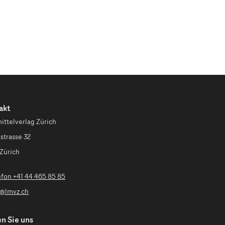
akt
ittelverlag Zürich
strasse 32
Zürich
efon +41 44 465 85 85
o@lmvz.ch
n Sie uns