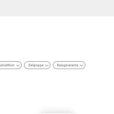
roduktform
Zielgruppe
Bezugsvariante