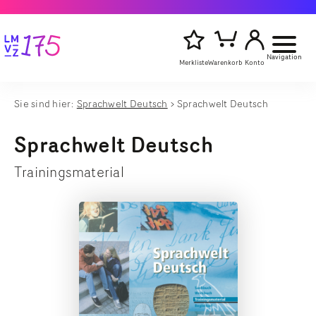
Navigation
Merkliste
Warenkorb
Konto
Sie sind hier:
Sprachwelt Deutsch
Sprachwelt Deutsch
Artikelsu
Titel,
starten
Autor
Sprachwelt Deutsch
oder
Stichwort
Trainingsmaterial
eingeben