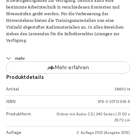
Schwierigkeitsgraden zur Verfügung. Dadurch kann eine
bestimmte Arbeitstechnik in verschiedenen Kontexten und
Niveaustufen geübt werden. Für die Verbesserung des
Hörverstehens bieten die Trainingsmaterialien nun eine
Vielzahl abgestufter Audiomaterialien an. In allen Bereichen
stehen den Lernenden für die Selbstkorrektur Lösungen zur
Verfügung.
«Sprachwelt Deutsch» wird durch «Deutsch Sieben bis Neun»
mehr
abgelöst. «Sprachwelt Deutsch» bleibt erhältlich bis zum
Mehr erfahren
Schuljahr 2028/29.
Produktdetails
Artikel
341610.14
ISBN
978-3-03713-618-8
Produktform
Ordner mit Audio-CD | 240 Seiten | 21.00 x
29.70 cm
Auflage
2. Auflage 2013 (Ausgabe 2012)