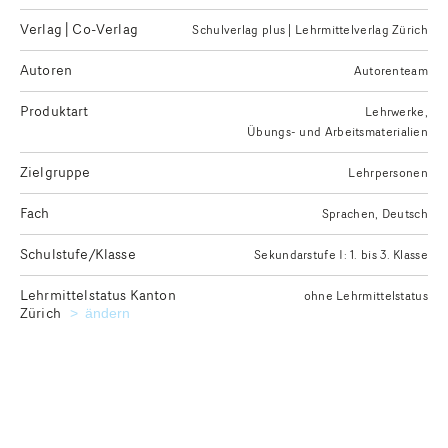
Verlag | Co-Verlag
Schulverlag plus | Lehrmittelverlag Zürich
Autoren
Autorenteam
Produktart
Lehrwerke
Übungs- und Arbeitsmaterialien
Zielgruppe
Lehrpersonen
Fach
Sprachen
Deutsch
Schulstufe/Klasse
Sekundarstufe I: 1. bis 3. Klasse
Lehrmittelstatus Kanton
ohne Lehrmittelstatus
Zürich
Kanton für die Ausgabe des gewünschten Lehrmittelstatu
ändern