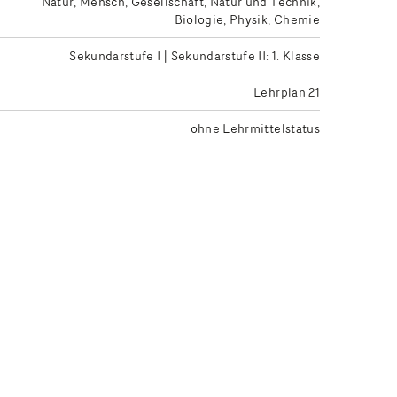
Natur, Mensch, Gesellschaft
Natur und Technik
Biologie
Physik
Chemie
Sekundarstufe I | Sekundarstufe II: 1. Klasse
Lehrplan 21
ohne Lehrmittelstatus
be des gewünschten Lehrmittelstatus