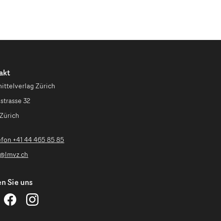
akt
ittelverlag Zürich
strasse 32
Zürich
efon +41 44 465 85 85
o@lmvz.ch
n Sie uns
ehrmittelverlag
Lehrmittelverlag
Lehrmittelverlag
ürich
Zürich
Zürich
uf
auf
auf