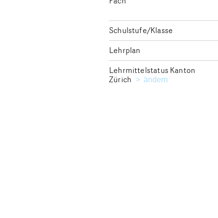
Fach
Schulstufe/Klasse
Lehrplan
Lehrmittelstatus Kanton
Zürich
Kanton für die Ausga
ändern