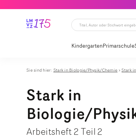
Titel,
Autor
oder
Kindergarten
Primarschule
Stichwort
eingeben
Titel,
Autor
oder
Stichwort
Sie sind hier:
Stark in Biologie/Physik/Chemie
Stark i
eingeben
Stark in
Biologie/Physi
Arbeitsheft 2 Teil 2