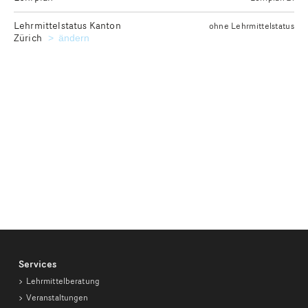
Lehrmittelstatus Kanton
ohne Lehrmittelstatus
Zürich
Kanton für die Ausgabe des gewünschten Lehrmittelstatu
ändern
Services
Lehrmittelberatung
Veranstaltungen