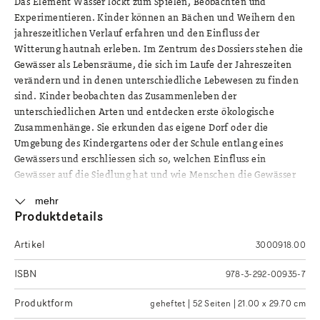
Das Element Wasser lockt zum Spielen, Beobachten und
Experimentieren. Kinder können an Bächen und Weihern den
jahreszeitlichen Verlauf erfahren und den Einfluss der
Witterung hautnah erleben. Im Zentrum des Dossiers stehen die
Gewässer als Lebensräume, die sich im Laufe der Jahreszeiten
verändern und in denen unterschiedliche Lebewesen zu finden
sind. Kinder beobachten das Zusammenleben der
unterschiedlichen Arten und entdecken erste ökologische
Zusammenhänge. Sie erkunden das eigene Dorf oder die
Umgebung des Kindergartens oder der Schule entlang eines
Gewässers und erschliessen sich so, welchen Einfluss ein
Gewässer auf die Siedlung hat und wie Menschen die Gewässer
beeinflussen. Bausteine: Was lebt denn da? - Lebewesen im
mehr
Bach und im Weiher erkunden; Zonen im Gewässer - Vielfältiges
Produktdetails
Zusammenleben in Bach und Weiher untersuchen; Das Leben
der Libelle - Kreisläufe erleben; Leben im Weiher -
Artikel
3000918.00
Zusammenhänge begreifen; Leben im reissenden Bach -
Strömung erleben und damit experimentieren; Gewässer
ISBN
978-3-292-00935-7
unserer Umgebung - Unser Leben an und mit Gewässern
erschliessen.
Produktform
geheftet | 52 Seiten | 21.00 x 29.70 cm