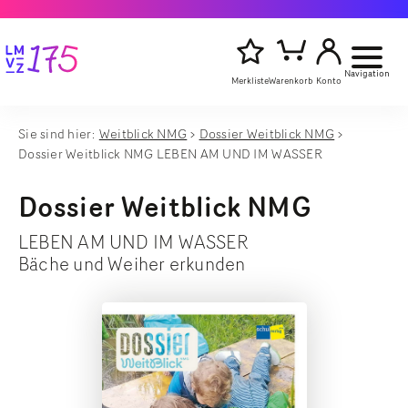
Navigation
Merkliste
Warenkorb
Konto
Sie sind hier:
Weitblick NMG
Dossier Weitblick NMG
Artikelsu
Dossier Weitblick NMG LEBEN AM UND IM WASSER
Titel,
starten
Autor
oder
Dossier Weitblick NMG
Stichwort
eingeben
LEBEN AM UND IM WASSER
Bäche und Weiher erkunden