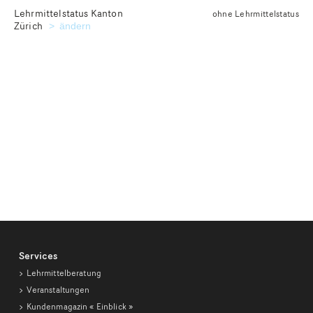
Lehrmittelstatus Kanton
ohne Lehrmittelstatus
Zürich
Kanton für die Ausgabe des gewünschten Lehrmittelstatu
ändern
Services
Lehrmittelberatung
Veranstaltungen
Kundenmagazin
« Einblick »