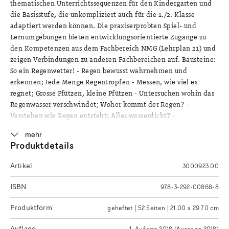
thematischen Unterrichtssequenzen für den Kindergarten und
die Basisstufe, die unkompliziert auch für die 1./2. Klasse
adaptiert werden können. Die praxiserprobten Spiel- und
Lernumgebungen bieten entwicklungsorientierte Zugänge zu
den Kompetenzen aus dem Fachbereich NMG (Lehrplan 21) und
zeigen Verbindungen zu anderen Fachbereichen auf. Bausteine:
So ein Regenwetter! - Regen bewusst wahrnehmen und
erkennen; Jede Menge Regentropfen - Messen, wie viel es
regnet; Grosse Pfützen, kleine Pfützen - Untersuchen wohin das
Regenwasser verschwindet; Woher kommt der Regen? -
Verstehen wie Regen entsteht; Alles wasserdicht? -
Herausfinden, was vor Regen schützt; Kostbares Nass -
mehr
Regenwasser sammeln und nutzen.
Produktdetails
Artikel
3000923.00
ISBN
978-3-292-00868-8
Produktform
geheftet | 52 Seiten | 21.00 x 29.70 cm
Auflage
1. Auflage 2018 (Ausgabe 2018)