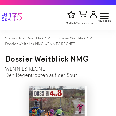
Navigation
Merkliste
Warenkorb
Konto
Sie sind hier:
Weitblick NMG
Dossier Weitblick NMG
Artikelsu
Dossier Weitblick NMG WENN ES REGNET
Titel,
starten
Autor
oder
Dossier Weitblick NMG
Stichwort
eingeben
WENN ES REGNET
Den Regentropfen auf der Spur