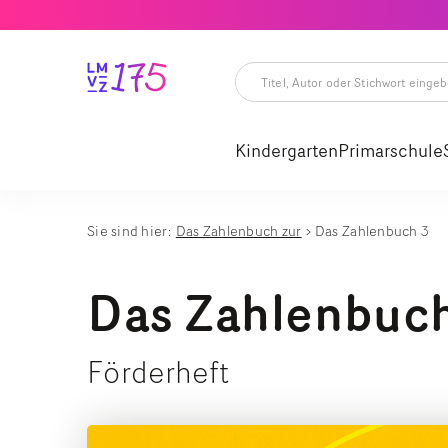
Titel,
Autor
oder
Kindergarten
Primarschule
Stichwort
eingeben
Titel,
Autor
oder
Stichwort
Sie sind hier:
Das Zahlenbuch zur
Das Zahlenbuch 3
eingeben
Das Zahlenbuc
Förderheft