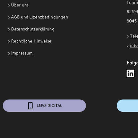
Lehrm
Über uns
Räffel
AGB und Lizenzbedingungen
8045 
Datenschutzerklärung
Tel
Rechtliche Hinweise
inf
Impressum
Folge
L
Z
a
L
f
LMVZ DIGITAL