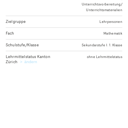
Unterrichtsvorbereitung/
Unterrichtsmaterialien
Zielgruppe
Lehrpersonen
Fach
Mathematik
Schulstufe/Klasse
Sekundarstufe I: 1. Klasse
Lehrmittelstatus Kanton
ohne Lehrmittelstatus
Zürich
Kanton für die Ausgabe des gewünschten Lehrmittelstatu
ändern