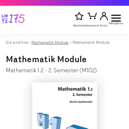
Navigation
Merkliste
Warenkorb
Konto
Sie sind hier:
Mathematik Module
Mathematik Module
Artikelsu
Titel,
starten
Autor
Mathematik Module
oder
Stichwort
Mathematik 1.2 - 2. Semester (M102)
eingeben