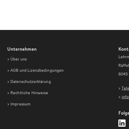
Unternehmen
Kont
Lehrm
Über uns
Räffel
AGB und Lizenzbedingungen
8045 
Datenschutzerklärung
Tel
Rechtliche Hinweise
inf
Impressum
Folge
L
Z