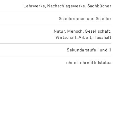
Lehrwerke
Nachschlagewerke
Sachbücher
Schülerinnen und Schüler
Natur, Mensch, Gesellschaft
Wirtschaft, Arbeit, Haushalt
Sekundarstufe I und II
ohne Lehrmittelstatus
be des gewünschten Lehrmittelstatus