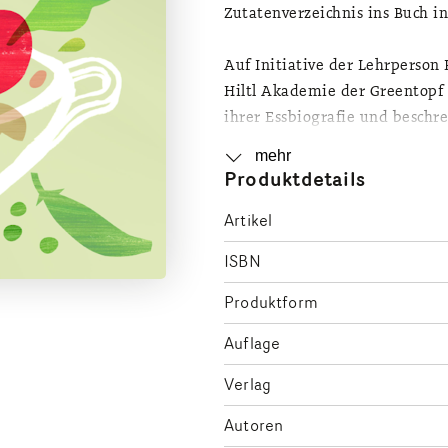
Zutatenverzeichnis ins Buch in
Auf Initiative der Lehrperson 
Hiltl Akademie der Greentopf 
ihrer Essbiografie und beschr
kulinarische Erlebnisse. Die K
mehr
mitgewirkt, die von der Hiltl
Produktdetails
ein multikulturelles Kochbuc
Artikel
aller Welt, geprägt von den I
ISBN
Produktform
Auflage
Verlag
Autoren