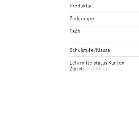
Produktart
Zielgruppe
Fach
Schulstufe/Klasse
Lehrmittelstatus Kanton
Zürich
Kanton für die Ausga
ändern