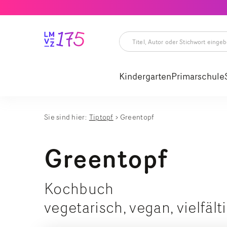
Titel,
Autor
oder
Kindergarten
Primarschule
Stichwort
eingeben
Titel,
Autor
oder
Stichwort
Sie sind hier:
Tiptopf
Greentopf
eingeben
Greentopf
Kochbuch
vegetarisch, vegan, vielfält