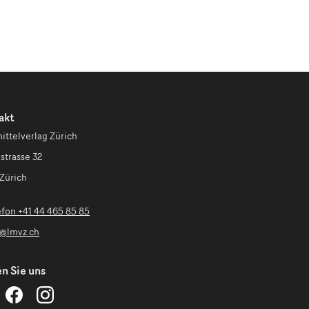
akt
ittelverlag Zürich
strasse 32
Zürich
efon +41 44 465 85 85
o@lmvz.ch
n Sie uns
ehrmittelverlag
Lehrmittelverlag
Lehrmittelverlag
ürich
Zürich
Zürich