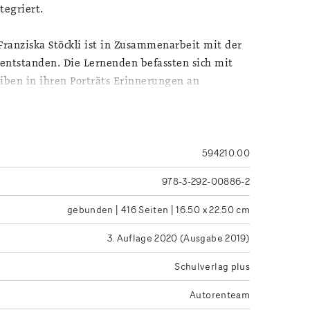
tegriert.
Franziska Stöckli ist in Zusammenarbeit mit der
entstanden. Die Lernenden befassten sich mit
eiben in ihren Porträts Erinnerungen an
lasse hat auch an der Auswahl der Rezepte
 Akademie eingebracht wurden. Der Greentopf ist
h mit vegetarischen und veganen Rezepten aus
594210.00
deen und Vorlieben junger Menschen.
978-3-292-00886-2
gebunden | 416 Seiten | 16.50 x 22.50 cm
3. Auflage 2020 (Ausgabe 2019)
Schulverlag plus
Autorenteam