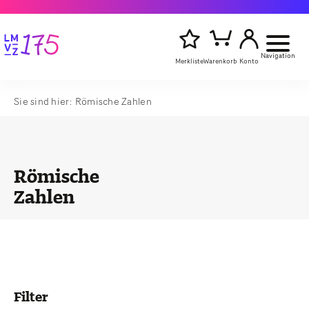
Navigation
Merkliste
Warenkorb
Konto
Sie sind hier:
Römische Zahlen
Artikelsu
Titel,
starten
Autor
oder
Stichwort
eingeben
Römische
Zahlen
Filter