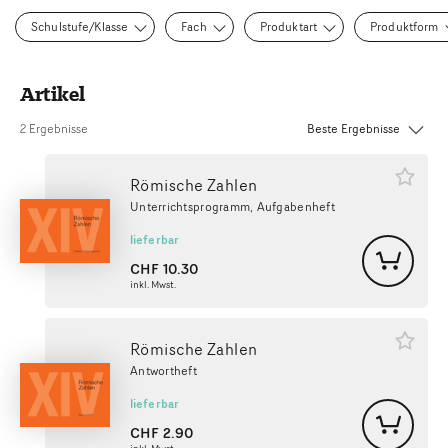
Schulstufe/Klasse
Fach
Produktart
Produktform
Artikel
Sortierung:
2 Ergebnisse
Römische Zahlen
Unterrichtsprogramm, Aufgabenheft
lieferbar
CHF
10.30
inkl. Mwst.
Römische Zahlen
Antwortheft
lieferbar
CHF
2.90