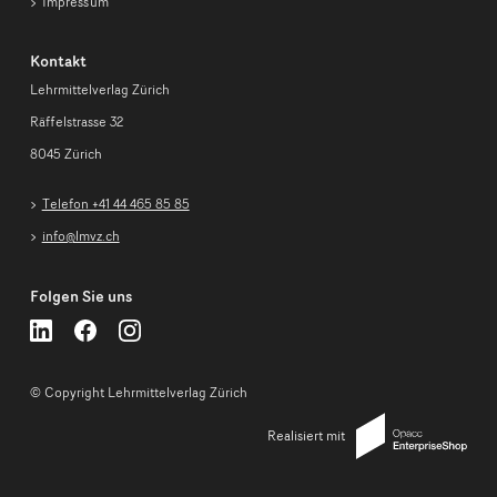
Impressum
Kontakt
Lehrmittelverlag Zürich
Räffelstrasse 32
8045 Zürich
Telefon +41 44 465 85 85
info@lmvz.ch
Folgen Sie uns
Lehrmittelverlag
Lehrmittelverlag
Lehrmittelverlag
Zürich
Zürich
Zürich
auf
auf
auf
LinkedIn
LinkedIn
LinkedIn
© Copyright Lehrmittelverlag Zürich
folgen
folgen
folgen
Realisiert mit