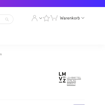
Warenkorb
Artikelsuche
starten
Artikelsuche
starten
on