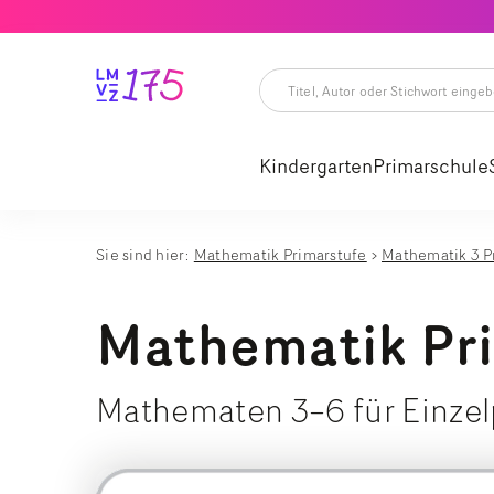
Titel,
Autor
oder
Kindergarten
Primarschule
Stichwort
eingeben
Titel,
Autor
oder
Stichwort
Sie sind hier:
Mathematik Primarstufe
Mathematik 3 P
eingeben
Mathematik Pr
Mathematen 3–6 für Einze