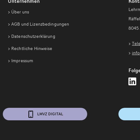
Unternehmen
Kont
Lehrm
Über uns
Räffel
AGB und Lizenzbedingungen
8045 
Datenschutzerklärung
Tel
Rechtliche Hinweise
inf
Impressum
Folge
L
Z
a
L
f
LMVZ DIGITAL