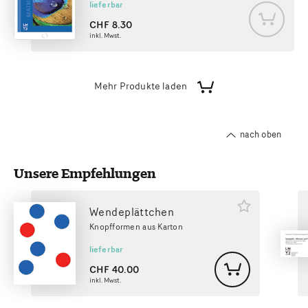
lieferbar
CHF
8.30
inkl. Mwst.
Mehr Produkte laden
nach oben
Unsere Empfehlungen
Wendeplättchen
Knopfformen aus Karton
lieferbar
urück
CHF
40.00
inkl. Mwst.