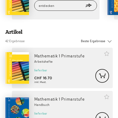
urück
entdecken
Artikel
Sortierung:
42 Ergebnisse
Mathematik 1 Primarstufe
Arbeitshefte
lieferbar
CHF
16.70
inkl. Mwst.
Mathematik 1 Primarstufe
Handbuch
lieferbar