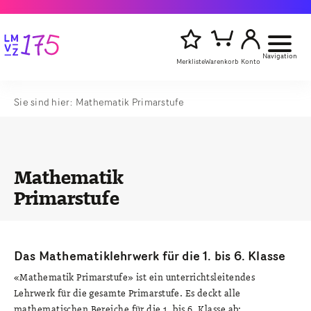
Navigation
Merkliste
Warenkorb
Konto
Sie sind hier:
Mathematik Primarstufe
Artikelsu
Titel,
starten
Autor
oder
Stichwort
eingeben
Mathematik
Primarstufe
Das Mathematiklehrwerk für die 1. bis 6. Klasse
«Mathematik Primarstufe» ist ein unterrichtsleitendes
Lehrwerk für die gesamte Primarstufe. Es deckt alle
mathematischen Bereiche für die 1. bis 6. Klasse ab: